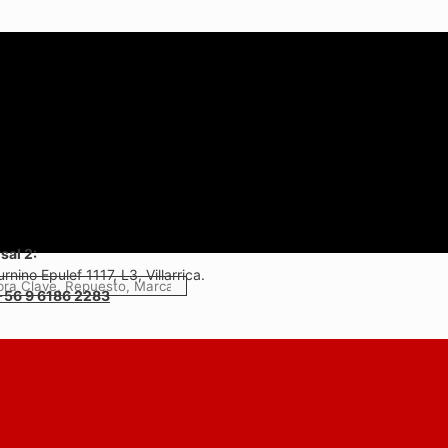
sal 2:
rnino Epulef 1117, L3, Villarrica.
+56 9 6186 2283