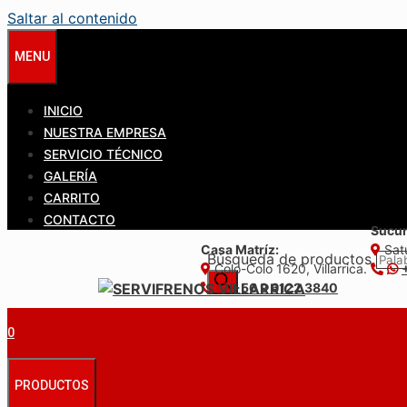
Saltar al contenido
MENU
INICIO
NUESTRA EMPRESA
SERVICIO TÉCNICO
GALERÍA
CARRITO
CONTACTO
Sucur
Casa Matríz:
Satu
Búsqueda de productos
Colo-Colo 1620, Villarrica.
+56 9 6122 3840
0
PRODUCTOS