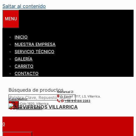
Saltar al contenido
MENU
INICIO
NUESTRA EMPRESA
SERVICIO TÉCNICO
GALERÍA
CARRITO
CONTACTO
Búsqueda de productos
Sucursal 2:
S. Epulef 1117, L3, Villarrica.
Casa Matríz:
+56 9 6186 2283
Colo-Colo 1620, Villarrica.
+56 9 6122 3840
0