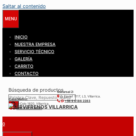
Saltar al contenido
MENU
INICIO
NUESTRA EMPRESA
SERVICIO TÉCNICO
GALERÍA
CARRITO
CONTACTO
Búsqueda de productos
Sucursal 2:
S. Epulef 1117, L3, Villarrica.
Casa Matríz:
+56 9 6186 2283
Colo-Colo 1620, Villarrica.
+56 9 6122 3840
0