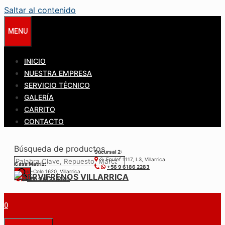
Saltar al contenido
MENU
INICIO
NUESTRA EMPRESA
SERVICIO TÉCNICO
GALERÍA
CARRITO
CONTACTO
Búsqueda de productos
Sucursal 2:
S. Epulef 1117, L3, Villarrica.
Casa Matríz:
+56 9 6186 2283
Colo-Colo 1620, Villarrica.
+56 9 6122 3840
0