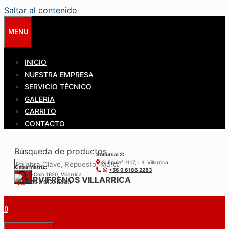
Saltar al contenido
MENU
INICIO
NUESTRA EMPRESA
SERVICIO TÉCNICO
GALERÍA
CARRITO
CONTACTO
Búsqueda de productos
Sucursal 2:
S. Epulef 1117, L3, Villarrica.
Casa Matríz:
+56 9 6186 2283
Colo-Colo 1620, Villarrica.
+56 9 6122 3840
0