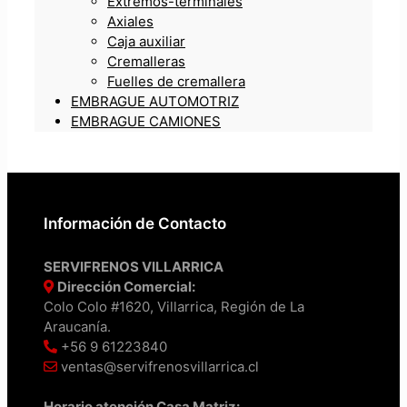
Extremos-terminales
Axiales
Caja auxiliar
Cremalleras
Fuelles de cremallera
EMBRAGUE AUTOMOTRIZ
EMBRAGUE CAMIONES
Información de Contacto
SERVIFRENOS VILLARRICA
Dirección Comercial:
Colo Colo #1620, Villarrica, Región de La
Araucanía.
+56 9 61223840
ventas@servifrenosvillarrica.cl
Horario atención Casa Matriz: