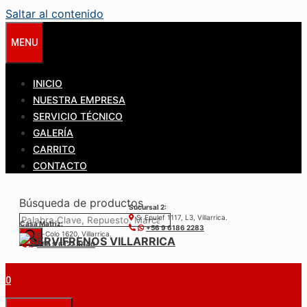
Saltar al contenido
MENU
INICIO
NUESTRA EMPRESA
SERVICIO TÉCNICO
GALERÍA
CARRITO
CONTACTO
Búsqueda de productos
Sucursal 2:
S. Epulef 1117, L3, Villarrica.
Casa Matríz:
+56 9 6186 2283
Colo-Colo 1620, Villarrica.
+56 9 6122 3840
0