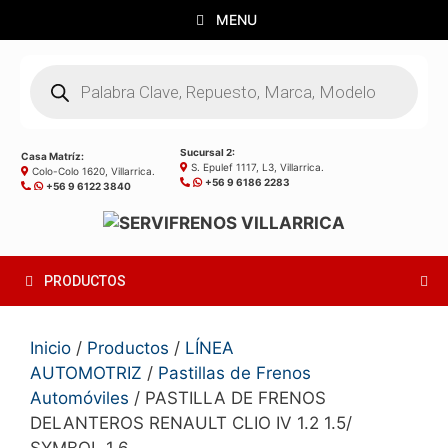
Saltar
MENU
al
contenido
Búsqueda
de
productos
Sucursal 2:
Casa Matríz:
S. Epulef 1117, L3, Villarrica.
Colo-Colo 1620, Villarrica.
+56 9 6186 2283
+56 9 6122 3840
PRODUCTOS
Inicio
/
Productos
/
LÍNEA
AUTOMOTRIZ
/
Pastillas de Frenos
Automóviles
/ PASTILLA DE FRENOS
DELANTEROS RENAULT CLIO IV 1.2 1.5/
SYMBOL 1.6