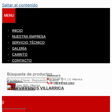
Saltar al contenido
MENU
INICIO
NUESTRA EMPRESA
SERVICIO TÉCNICO
GALERÍA
CARRITO
CONTACTO
Búsqueda de productos
Sucursal 2:
S. Epulef 1117, L3, Villarrica.
Casa Matríz:
+56 9 6186 2283
Colo-Colo 1620, Villarrica.
+56 9 6122 3840
0