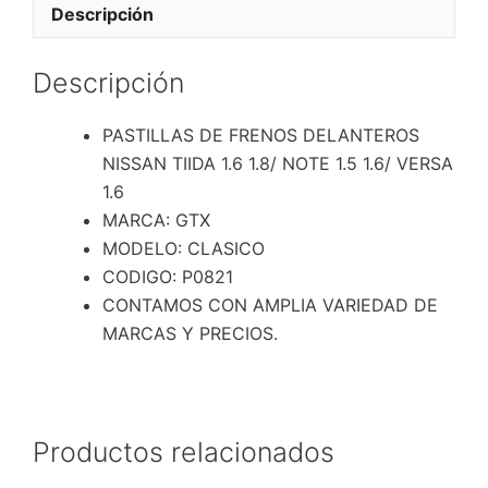
1.6
Descripción
1.8/
NOTE
Descripción
1.5
1.6/
PASTILLAS DE FRENOS DELANTEROS
VERSA
NISSAN TIIDA 1.6 1.8/ NOTE 1.5 1.6/ VERSA
1.6
1.6
cantidad
MARCA: GTX
MODELO: CLASICO
CODIGO: P0821
CONTAMOS CON AMPLIA VARIEDAD DE
MARCAS Y PRECIOS.
Productos relacionados