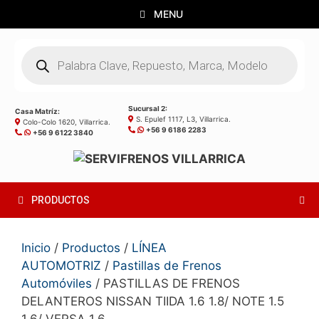
Saltar
MENU
al
contenido
Búsqueda
de
productos
Sucursal 2:
Casa Matríz:
S. Epulef 1117, L3, Villarrica.
Colo-Colo 1620, Villarrica.
+56 9 6186 2283
+56 9 6122 3840
PRODUCTOS
Inicio
/
Productos
/
LÍNEA
AUTOMOTRIZ
/
Pastillas de Frenos
Automóviles
/ PASTILLAS DE FRENOS
DELANTEROS NISSAN TIIDA 1.6 1.8/ NOTE 1.5
1.6/ VERSA 1.6