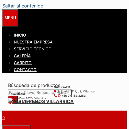
Saltar al contenido
MENU
INICIO
NUESTRA EMPRESA
SERVICIO TÉCNICO
GALERÍA
CARRITO
CONTACTO
Búsqueda de productos
Sucursal 2:
S. Epulef 1117, L3, Villarrica.
Casa Matríz:
+56 9 6186 2283
Colo-Colo 1620, Villarrica.
+56 9 6122 3840
0