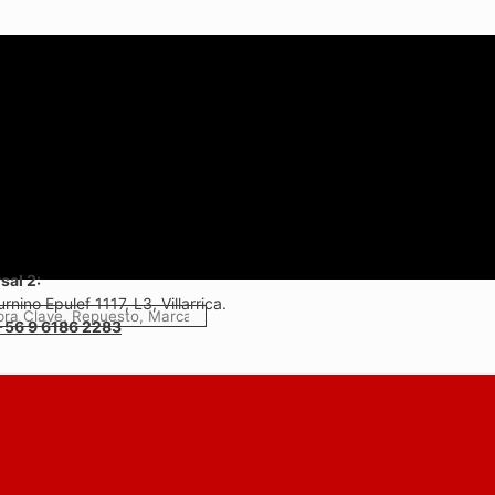
sal 2:
rnino Epulef 1117, L3, Villarrica.
+56 9 6186 2283