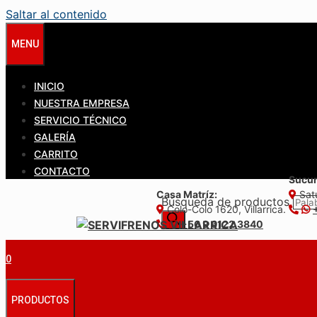
Saltar al contenido
MENU
INICIO
NUESTRA EMPRESA
SERVICIO TÉCNICO
GALERÍA
CARRITO
CONTACTO
Sucur
Casa Matríz:
Satu
Búsqueda de productos
Colo-Colo 1620, Villarrica.
+56 9 6122 3840
0
PRODUCTOS