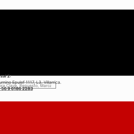
sal 2:
rnino Epulef 1117, L3, Villarrica.
+56 9 6186 2283