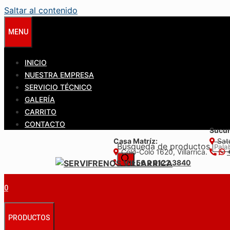
Saltar al contenido
MENU
INICIO
NUESTRA EMPRESA
SERVICIO TÉCNICO
GALERÍA
CARRITO
CONTACTO
Sucur
Casa Matríz:
Satu
Búsqueda de productos
Colo-Colo 1620, Villarrica.
+56 9 6122 3840
0
PRODUCTOS