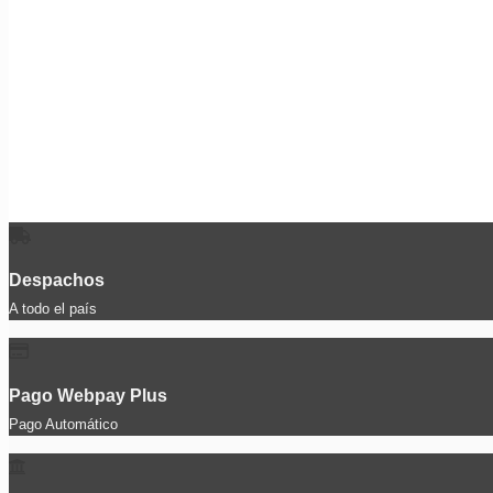
Despachos
A todo el país
Pago Webpay Plus
Pago Automático