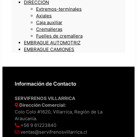
DIRECCIÓN
Extremos-terminales
Axiales
Caja auxiliar
Cremalleras
Fuelles de cremallera
EMBRAGUE AUTOMOTRIZ
EMBRAGUE CAMIONES
Información de Contacto
SERVIFRENOS VILLARRICA
Dirección Comercial:
Colo Colo #1620, Villarrica, Región de La
Araucanía.
+56 9 61223840
ventas@servifrenosvillarrica.cl