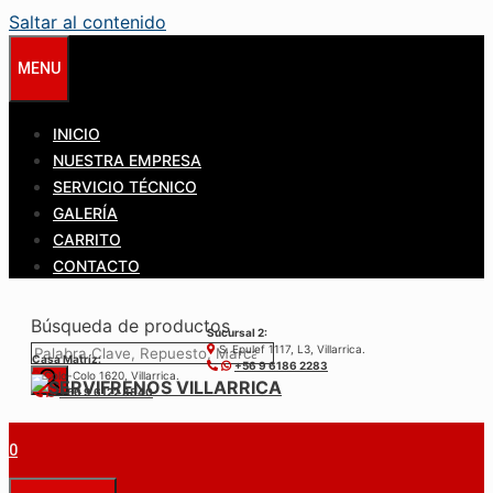
Saltar al contenido
MENU
INICIO
NUESTRA EMPRESA
SERVICIO TÉCNICO
GALERÍA
CARRITO
CONTACTO
Búsqueda de productos
Sucursal 2:
S. Epulef 1117, L3, Villarrica.
Casa Matríz:
+56 9 6186 2283
Colo-Colo 1620, Villarrica.
+56 9 6122 3840
0