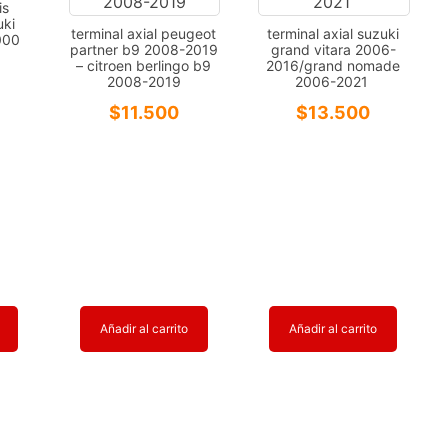
is
ki
terminal axial peugeot
terminal axial suzuki
000
partner b9 2008-2019
grand vitara 2006-
– citroen berlingo b9
2016/grand nomade
2008-2019
2006-2021
$
11.500
$
13.500
Añadir al carrito
Añadir al carrito