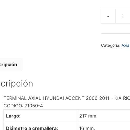
TERMINAL
AXIAL
HYUNDAI
ACCENT
Categoría:
Axia
2006-
2011
-
ripción
KIA
RIO
cripción
JB
2005-
TERMINAL AXIAL HYUNDAI ACCENT 2006-2011 – KIA RIO
2012
CODIGO: 71050-4
cantidad
Largo:
217 mm.
Diámetro a cremallera:
16 mm.