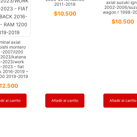
axial suzuki ign
2011-2019
2002-2006/suzu
wagon r 1998-2
$
10.500
$
10.500
minal axial
bishi montero
-2007/l200
2023/katana
-2023/work
-2023 – fiat
ck 2016-2019 –
00 2019-2019
12.500
ir al carrito
Añadir al carrito
Añadir al carrito