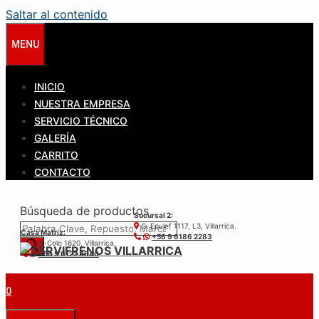
Saltar al contenido
MENU
INICIO
NUESTRA EMPRESA
SERVICIO TÉCNICO
GALERÍA
CARRITO
CONTACTO
Búsqueda de productos
Sucursal 2:
S. Epulef 1117, L3, Villarrica.
Casa Matríz:
+56 9 6186 2283
Colo-Colo 1620, Villarrica.
+56 9 6122 3840
0