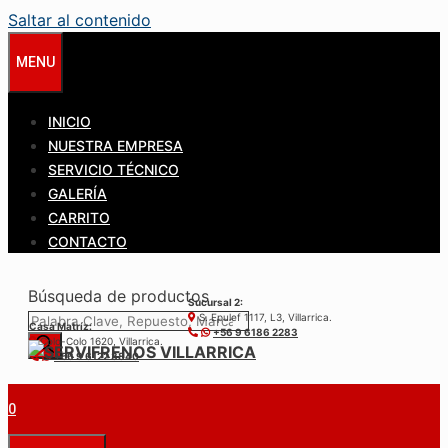
Saltar al contenido
MENU
INICIO
NUESTRA EMPRESA
SERVICIO TÉCNICO
GALERÍA
CARRITO
CONTACTO
Búsqueda de productos
Sucursal 2:
S. Epulef 1117, L3, Villarrica.
Casa Matríz:
+56 9 6186 2283
Colo-Colo 1620, Villarrica.
+56 9 6122 3840
0