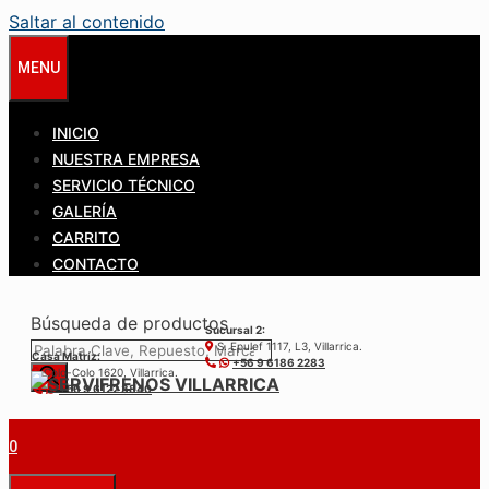
Saltar al contenido
MENU
INICIO
NUESTRA EMPRESA
SERVICIO TÉCNICO
GALERÍA
CARRITO
CONTACTO
Búsqueda de productos
Sucursal 2:
S. Epulef 1117, L3, Villarrica.
Casa Matríz:
+56 9 6186 2283
Colo-Colo 1620, Villarrica.
+56 9 6122 3840
0