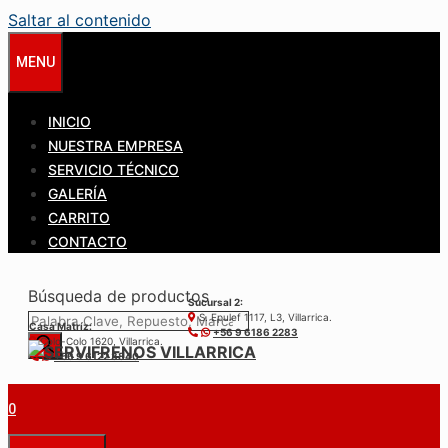
Saltar al contenido
MENU
INICIO
NUESTRA EMPRESA
SERVICIO TÉCNICO
GALERÍA
CARRITO
CONTACTO
Búsqueda de productos
Sucursal 2:
S. Epulef 1117, L3, Villarrica.
Casa Matríz:
+56 9 6186 2283
Colo-Colo 1620, Villarrica.
+56 9 6122 3840
0