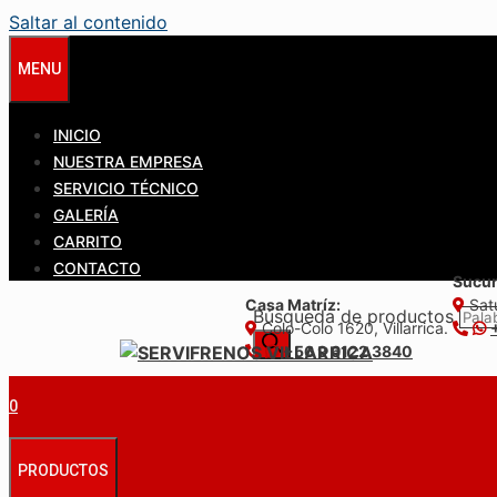
Saltar al contenido
MENU
INICIO
NUESTRA EMPRESA
SERVICIO TÉCNICO
GALERÍA
CARRITO
CONTACTO
Sucur
Casa Matríz:
Satu
Búsqueda de productos
Colo-Colo 1620, Villarrica.
+56 9 6122 3840
0
PRODUCTOS