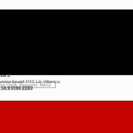
sal 2:
rnino Epulef 1117, L3, Villarrica.
+56 9 6186 2283