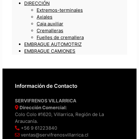
DIRECCIÓN
Extremos-terminales
Axiales
Caja auxiliar
Cremalleras
Fuelles de cremallera
EMBRAGUE AUTOMOTRIZ
EMBRAGUE CAMIONES
Información de Contacto
SERVIFRENOS VILLARRICA
Dirección Comercial:
Colo Colo #1620, Villarrica, Región de La
Araucanía.
+56 9 61223840
ventas@servifrenosvillarrica.cl