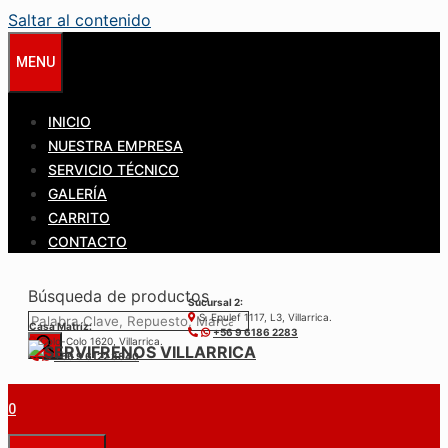
Saltar al contenido
MENU
INICIO
NUESTRA EMPRESA
SERVICIO TÉCNICO
GALERÍA
CARRITO
CONTACTO
Búsqueda de productos
Sucursal 2:
S. Epulef 1117, L3, Villarrica.
Casa Matríz:
+56 9 6186 2283
Colo-Colo 1620, Villarrica.
+56 9 6122 3840
0