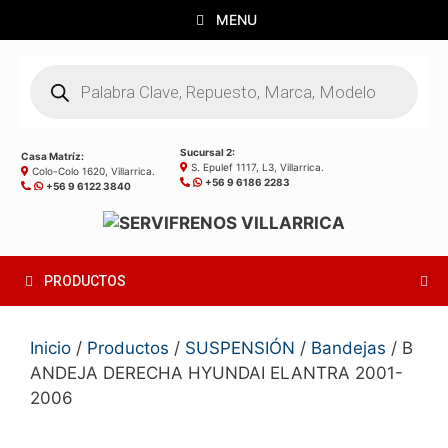
Saltar
MENU
al
contenido
Búsqueda
de
productos
Sucursal 2:
Casa Matríz:
S. Epulef 1117, L3, Villarrica.
Colo-Colo 1620, Villarrica.
+56 9 6186 2283
+56 9 6122 3840
PRODUCTOS
Inicio
/
Productos
/
SUSPENSIÓN
/
Bandejas
/ B
ANDEJA DERECHA HYUNDAI ELANTRA 2001-
2006