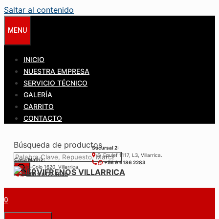
Saltar al contenido
MENU
INICIO
NUESTRA EMPRESA
SERVICIO TÉCNICO
GALERÍA
CARRITO
CONTACTO
Búsqueda de productos
Sucursal 2:
S. Epulef 1117, L3, Villarrica.
Casa Matríz:
+56 9 6186 2283
Colo-Colo 1620, Villarrica.
+56 9 6122 3840
0