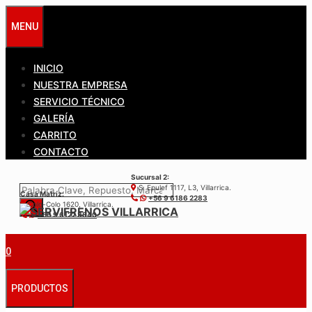
Saltar
MENU
al
contenido
INICIO
NUESTRA EMPRESA
SERVICIO TÉCNICO
GALERÍA
CARRITO
CONTACTO
Sucursal 2:
Búsqueda
S. Epulef 1117, L3, Villarrica.
Casa Matríz:
+56 9 6186 2283
de
Colo-Colo 1620, Villarrica.
+56 9 6122 3840
productos
0
PRODUCTOS