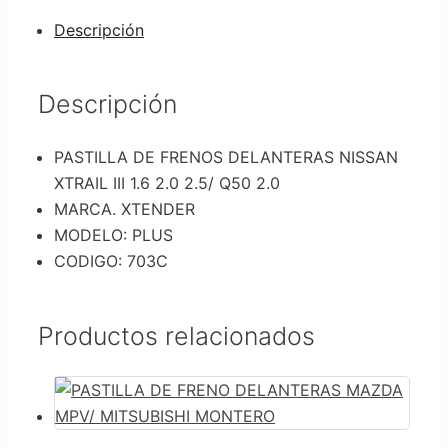
DELANTERAS
NISSAN
Descripción
XTRAIL
III
1.6
Descripción
2.0
2.5/
PASTILLA DE FRENOS DELANTERAS NISSAN
Q50
XTRAIL III 1.6 2.0 2.5/ Q50 2.0
2.0
MARCA. XTENDER
cantidad
MODELO: PLUS
CODIGO: 703C
Productos relacionados