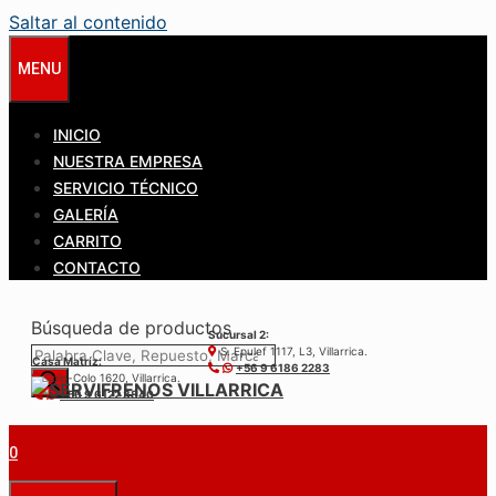
Saltar al contenido
MENU
INICIO
NUESTRA EMPRESA
SERVICIO TÉCNICO
GALERÍA
CARRITO
CONTACTO
Búsqueda de productos
Sucursal 2:
S. Epulef 1117, L3, Villarrica.
Casa Matríz:
+56 9 6186 2283
Colo-Colo 1620, Villarrica.
+56 9 6122 3840
0