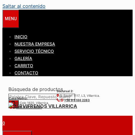
Saltar al contenido
MENU
INICIO
NUESTRA EMPRESA
SERVICIO TÉCNICO
GALERÍA
CARRITO
CONTACTO
Búsqueda de productos
Sucursal 2:
S. Epulef 1117, L3, Villarrica.
Casa Matríz:
+56 9 6186 2283
Colo-Colo 1620, Villarrica.
+56 9 6122 3840
0