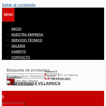
Saltar al contenido
MENU
INICIO
NUESTRA EMPRESA
SERVICIO TÉCNICO
GALERÍA
CARRITO
CONTACTO
Búsqueda de productos
Sucursal 2:
S. Epulef 1117, L3, Villarrica.
Casa Matríz:
+56 9 6186 2283
Colo-Colo 1620, Villarrica.
+56 9 6122 3840
0