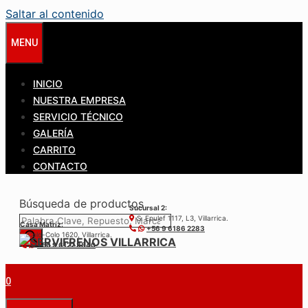
Saltar al contenido
MENU
INICIO
NUESTRA EMPRESA
SERVICIO TÉCNICO
GALERÍA
CARRITO
CONTACTO
Búsqueda de productos
Sucursal 2:
S. Epulef 1117, L3, Villarrica.
Casa Matríz:
+56 9 6186 2283
Colo-Colo 1620, Villarrica.
+56 9 6122 3840
0