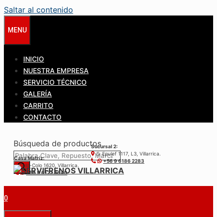
Saltar al contenido
MENU
INICIO
NUESTRA EMPRESA
SERVICIO TÉCNICO
GALERÍA
CARRITO
CONTACTO
Búsqueda de productos
Sucursal 2:
S. Epulef 1117, L3, Villarrica.
Casa Matríz:
+56 9 6186 2283
Colo-Colo 1620, Villarrica.
+56 9 6122 3840
0