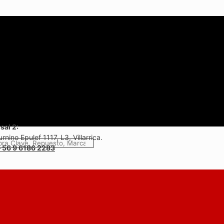
sal 2:
rnino Epulef 1117, L3, Villarrica.
+56 9 6186 2283