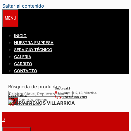
Saltar al contenido
MENU
INICIO
NUESTRA EMPRESA
SERVICIO TÉCNICO
GALERÍA
CARRITO
CONTACTO
Búsqueda de productos
Sucursal 2:
S. Epulef 1117, L3, Villarrica.
Casa Matríz:
+56 9 6186 2283
Colo-Colo 1620, Villarrica.
+56 9 6122 3840
0