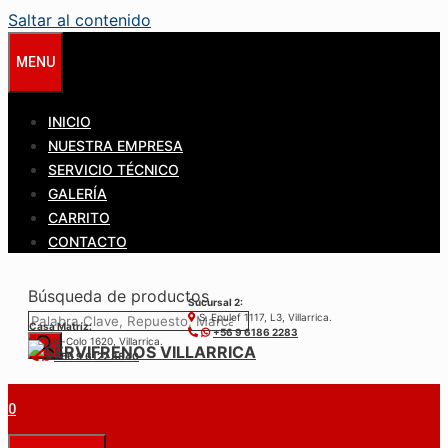
Saltar al contenido
MENU
INICIO
NUESTRA EMPRESA
SERVICIO TÉCNICO
GALERÍA
CARRITO
CONTACTO
Búsqueda de productos
Sucursal 2:
S. Epulef 1117, L3, Villarrica.
Casa Matríz:
+56 9 6186 2283
Colo-Colo 1620, Villarrica.
+56 9 6122 3840
0