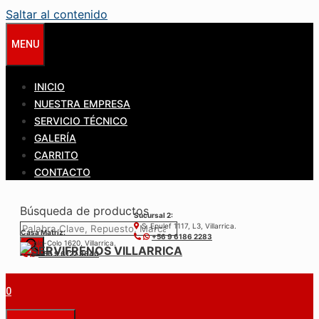
Saltar al contenido
MENU
INICIO
NUESTRA EMPRESA
SERVICIO TÉCNICO
GALERÍA
CARRITO
CONTACTO
Búsqueda de productos
Sucursal 2:
S. Epulef 1117, L3, Villarrica.
Casa Matríz:
+56 9 6186 2283
Colo-Colo 1620, Villarrica.
+56 9 6122 3840
0