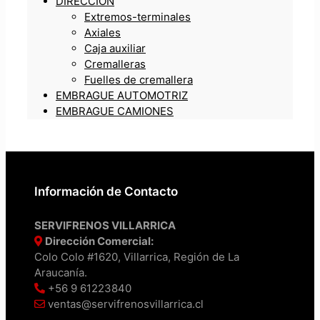
DIRECCIÓN
Extremos-terminales
Axiales
Caja auxiliar
Cremalleras
Fuelles de cremallera
EMBRAGUE AUTOMOTRIZ
EMBRAGUE CAMIONES
Información de Contacto
SERVIFRENOS VILLARRICA
Dirección Comercial:
Colo Colo #1620, Villarrica, Región de La
Araucanía.
+56 9 61223840
ventas@servifrenosvillarrica.cl