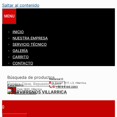
Saltar al contenido
MENU
INICIO
NUESTRA EMPRESA
SERVICIO TÉCNICO
GALERÍA
CARRITO
CONTACTO
Búsqueda de productos
Sucursal 2:
S. Epulef 1117, L3, Villarrica.
Casa Matríz:
+56 9 6186 2283
Colo-Colo 1620, Villarrica.
+56 9 6122 3840
0