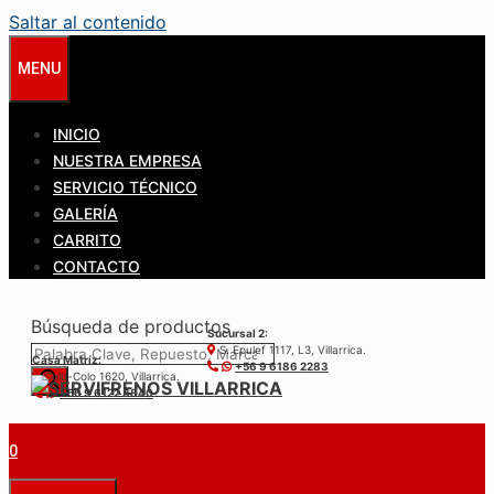
Saltar al contenido
MENU
INICIO
NUESTRA EMPRESA
SERVICIO TÉCNICO
GALERÍA
CARRITO
CONTACTO
Búsqueda de productos
Sucursal 2:
S. Epulef 1117, L3, Villarrica.
Casa Matríz:
+56 9 6186 2283
Colo-Colo 1620, Villarrica.
+56 9 6122 3840
0