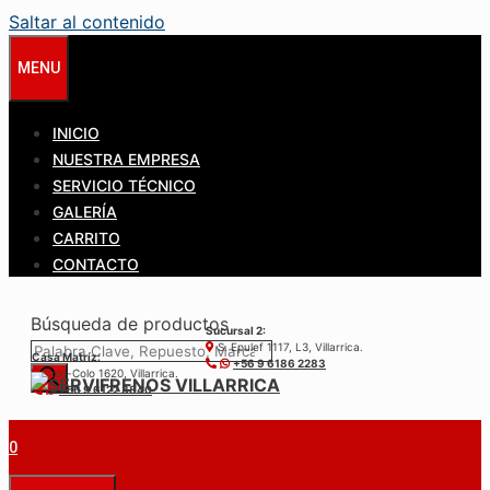
Saltar al contenido
MENU
INICIO
NUESTRA EMPRESA
SERVICIO TÉCNICO
GALERÍA
CARRITO
CONTACTO
Búsqueda de productos
Sucursal 2:
S. Epulef 1117, L3, Villarrica.
Casa Matríz:
+56 9 6186 2283
Colo-Colo 1620, Villarrica.
+56 9 6122 3840
0