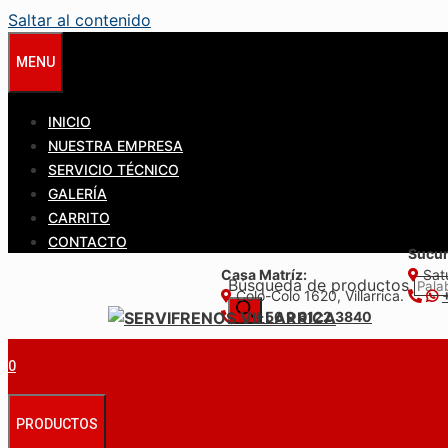
Saltar al contenido
MENU
INICIO
NUESTRA EMPRESA
SERVICIO TÉCNICO
GALERÍA
CARRITO
CONTACTO
Sucur
Casa Matríz:
Satu
Búsqueda de productos
Colo-Colo 1620, Villarrica.
+56 9 6122 3840
0
PRODUCTOS