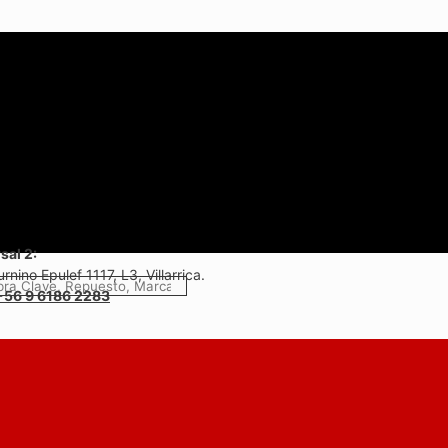
sal 2:
rnino Epulef 1117, L3, Villarrica.
+56 9 6186 2283