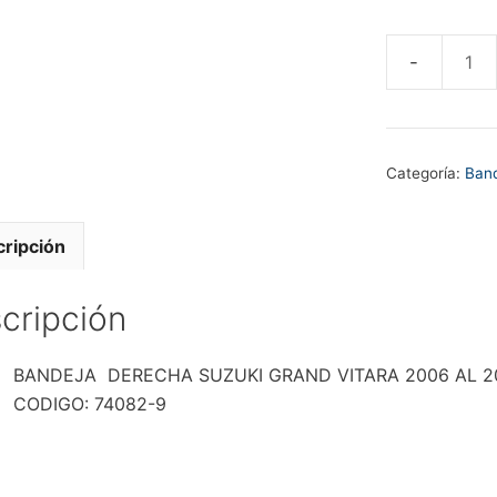
BANDEJA
DERECHA
SUZUKI
GRAND
Categoría:
Band
VITARA
2006
AL
ripción
2016/GRAN
NOMADE
cripción
2006
AL
BANDEJA DERECHA SUZUKI GRAND VITARA 2006 AL 2
2021
CODIGO: 74082-9
cantidad