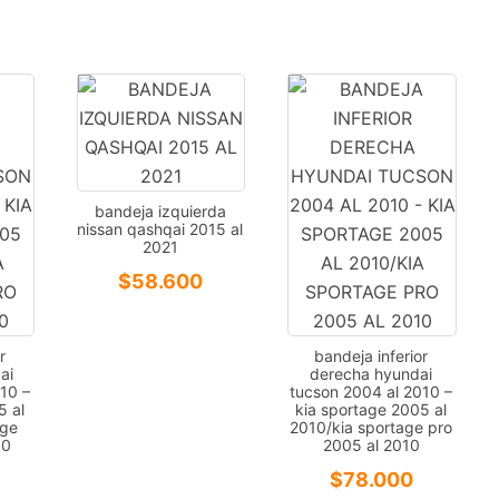
bandeja izquierda
nissan qashqai 2015 al
2021
$
58.600
r
bandeja inferior
ai
derecha hyundai
10 –
tucson 2004 al 2010 –
5 al
kia sportage 2005 al
age
2010/kia sportage pro
10
2005 al 2010
$
78.000