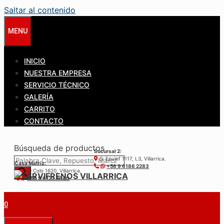
Saltar al contenido
MENU
INICIO
NUESTRA EMPRESA
SERVICIO TÉCNICO
GALERÍA
CARRITO
CONTACTO
Búsqueda de productos
Sucursal 2:
S. Epulef 1117, L3, Villarrica.
Casa Matríz:
+56 9 6186 2283
Colo-Colo 1620, Villarrica.
+56 9 6122 3840
0