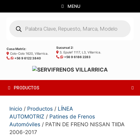
Saltar
MENU
al
contenido
Búsqueda
de
productos
Sucursal 2:
Casa Matríz:
S. Epulef 1117, L3, Villarrica.
Colo-Colo 1620, Villarrica.
+56 9 6186 2283
+56 9 6122 3840
PRODUCTOS
Inicio
/
Productos
/
LÍNEA
AUTOMOTRIZ
/
Patines de Frenos
Automóviles
/ PATIN DE FRENO NISSAN TIIDA
2006-2017