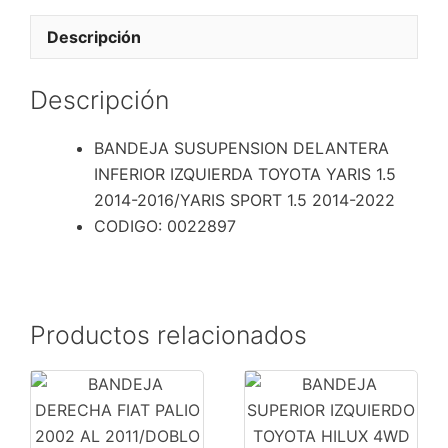
TOYOTA
YARIS
Descripción
1.5
2014-
Descripción
2016/YARIS
SPORT 1.5
BANDEJA SUSUPENSION DELANTERA
2014-
INFERIOR IZQUIERDA TOYOTA YARIS 1.5
2022
2014-2016/YARIS SPORT 1.5 2014-2022
cantidad
CODIGO: 0022897
Productos relacionados