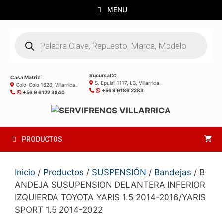
Saltar
MENU
al
contenido
Búsqueda
de
productos
Sucursal 2:
Casa Matríz:
S. Epulef 1117, L3, Villarrica.
Colo-Colo 1620, Villarrica.
+56 9 6186 2283
+56 9 6122 3840
PRODUCTOS
Inicio
/
Productos
/
SUSPENSIÓN
/
Bandejas
/ B
ANDEJA SUSUPENSION DELANTERA INFERIOR
IZQUIERDA TOYOTA YARIS 1.5 2014-2016/YARIS
SPORT 1.5 2014-2022