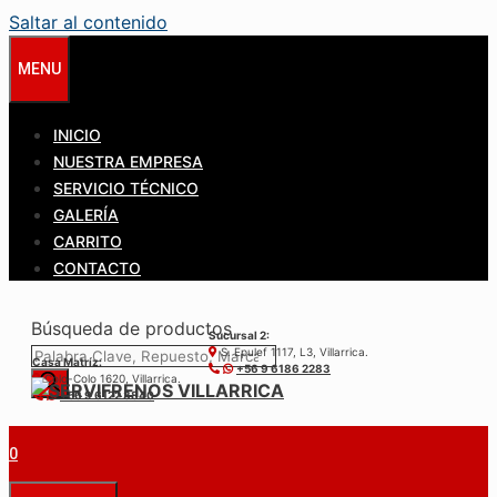
Saltar al contenido
MENU
INICIO
NUESTRA EMPRESA
SERVICIO TÉCNICO
GALERÍA
CARRITO
CONTACTO
Búsqueda de productos
Sucursal 2:
S. Epulef 1117, L3, Villarrica.
Casa Matríz:
+56 9 6186 2283
Colo-Colo 1620, Villarrica.
+56 9 6122 3840
0