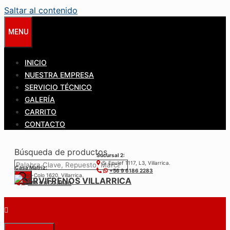
Saltar al contenido
MENU
INICIO
NUESTRA EMPRESA
SERVICIO TÉCNICO
GALERÍA
CARRITO
CONTACTO
Búsqueda de productos
Sucursal 2:
S. Epulef 1117, L3, Villarrica.
Casa Matríz:
+56 9 6186 2283
Colo-Colo 1620, Villarrica.
+56 9 6122 3840