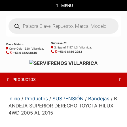
Saltar
MENU
al
contenido
Búsqueda
de
productos
Sucursal 2:
Casa Matríz:
S. Epulef 1117, L3, Villarrica.
Colo-Colo 1620, Villarrica.
+56 9 6186 2283
+56 9 6122 3840
PRODUCTOS
Inicio
/
Productos
/
SUSPENSIÓN
/
Bandejas
/ B
ANDEJA SUPERIOR DERECHO TOYOTA HILUX
4WD 2005 AL 2015