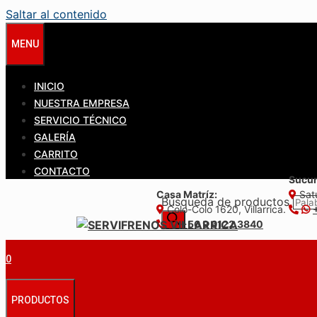
Saltar al contenido
MENU
INICIO
NUESTRA EMPRESA
SERVICIO TÉCNICO
GALERÍA
CARRITO
CONTACTO
Sucur
Casa Matríz:
Satu
Búsqueda de productos
Colo-Colo 1620, Villarrica.
+56 9 6122 3840
0
PRODUCTOS