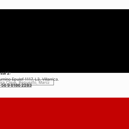
sal 2:
rnino Epulef 1117, L3, Villarrica.
+56 9 6186 2283