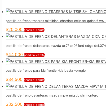
pastilla de freno traseras mitsibishi charriot/ eclipse/ galant/ rvr
$
20.000
Añadir al carrito
pastilla de frenos delanteras mazda cx7/ cx9/ ford edge del.07-
$
44.000
Añadir al carrito
pastilla de frenos para kia frontier-kia besta –pregio
$
34.500
Añadir al carrito
pastilla de freno delanteras mazda mpv/ mitsubishi montero
$
32.500
Añadir al carrito