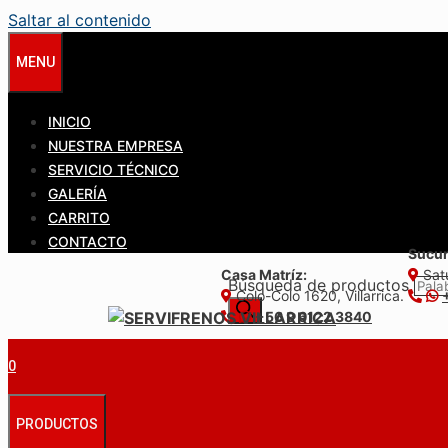
Saltar al contenido
MENU
INICIO
NUESTRA EMPRESA
SERVICIO TÉCNICO
GALERÍA
CARRITO
CONTACTO
Sucur
Casa Matríz:
Satu
Búsqueda de productos
Colo-Colo 1620, Villarrica.
+56 9 6122 3840
0
PRODUCTOS