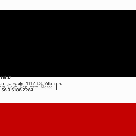
sal 2:
rnino Epulef 1117, L3, Villarrica.
+56 9 6186 2283