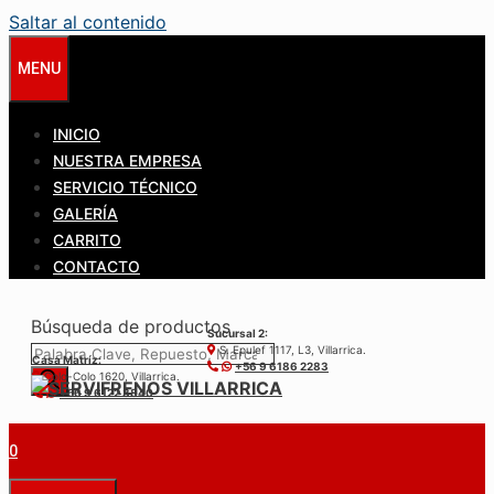
Saltar al contenido
MENU
INICIO
NUESTRA EMPRESA
SERVICIO TÉCNICO
GALERÍA
CARRITO
CONTACTO
Búsqueda de productos
Sucursal 2:
S. Epulef 1117, L3, Villarrica.
Casa Matríz:
+56 9 6186 2283
Colo-Colo 1620, Villarrica.
+56 9 6122 3840
0