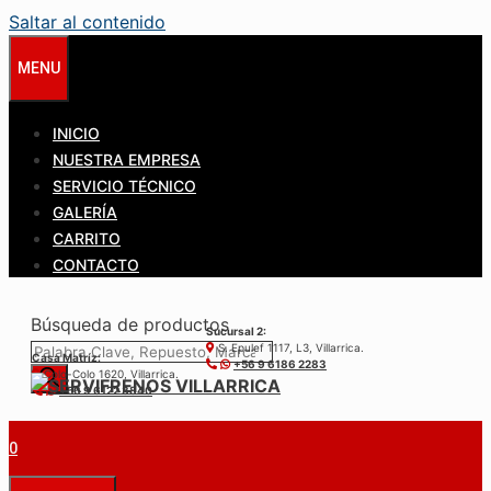
Saltar al contenido
MENU
INICIO
NUESTRA EMPRESA
SERVICIO TÉCNICO
GALERÍA
CARRITO
CONTACTO
Búsqueda de productos
Sucursal 2:
S. Epulef 1117, L3, Villarrica.
Casa Matríz:
+56 9 6186 2283
Colo-Colo 1620, Villarrica.
+56 9 6122 3840
0