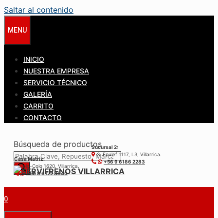
Saltar al contenido
MENU
INICIO
NUESTRA EMPRESA
SERVICIO TÉCNICO
GALERÍA
CARRITO
CONTACTO
Búsqueda de productos
Sucursal 2:
S. Epulef 1117, L3, Villarrica.
Casa Matríz:
+56 9 6186 2283
Colo-Colo 1620, Villarrica.
+56 9 6122 3840
0