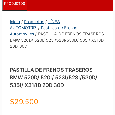
PRODUCTOS
Inicio
/
Productos
/
LÍNEA
AUTOMOTRIZ
/
Pastillas de Frenos
Automóviles
/ PASTILLA DE FRENOS TRASEROS
BMW 520D/ 520I/ 523I/528I/530D/ 535I/ X318D
20D 30D
PASTILLA DE FRENOS TRASEROS
BMW 520D/ 520I/ 523I/528I/530D/
535I/ X318D 20D 30D
$
29.500