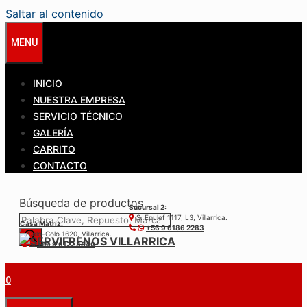
Saltar al contenido
MENU
INICIO
NUESTRA EMPRESA
SERVICIO TÉCNICO
GALERÍA
CARRITO
CONTACTO
Búsqueda de productos
Sucursal 2:
S. Epulef 1117, L3, Villarrica.
Casa Matríz:
+56 9 6186 2283
Colo-Colo 1620, Villarrica.
+56 9 6122 3840
0