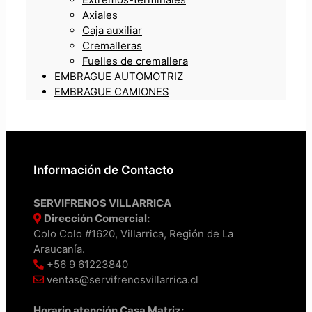
Axiales
Caja auxiliar
Cremalleras
Fuelles de cremallera
EMBRAGUE AUTOMOTRIZ
EMBRAGUE CAMIONES
Información de Contacto
SERVIFRENOS VILLARRICA
Dirección Comercial:
Colo Colo #1620, Villarrica, Región de La
Araucanía.
+56 9 61223840
ventas@servifrenosvillarrica.cl
Horario atención Casa Matriz: