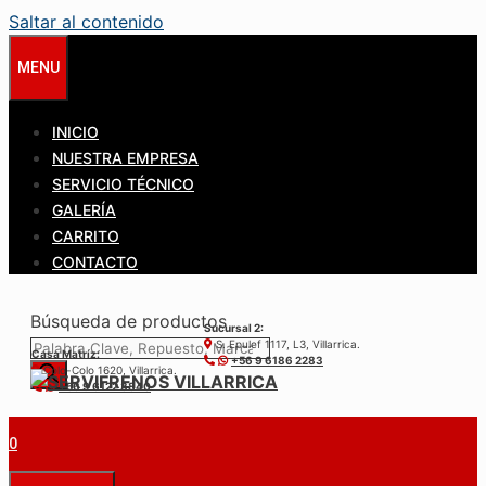
Saltar al contenido
MENU
INICIO
NUESTRA EMPRESA
SERVICIO TÉCNICO
GALERÍA
CARRITO
CONTACTO
Búsqueda de productos
Sucursal 2:
S. Epulef 1117, L3, Villarrica.
Casa Matríz:
+56 9 6186 2283
Colo-Colo 1620, Villarrica.
+56 9 6122 3840
0